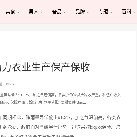
美食
男人
奢品
品牌
专题
百科
助力农业生产保产保收
量：6084
量异常偏少91.2%，加之气温偏高，各类农作物减产减收严重，种植户收入
o;保险理赔+政策补助+饲草青贮+复耕复种rdqu...
同期相比，降雨量异常偏少91.2%，加之气温偏高，各类农
乡党委、政府面对严峻旱情形势，迅速采取ldquo;保险理赔
，力争确保全乡群众农业生产损失降到最低。