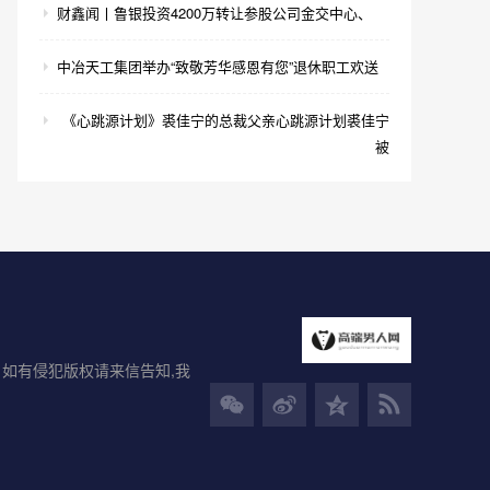
财鑫闻丨鲁银投资4200万转让参股公司金交中心、
中冶天工集团举办“致敬芳华感恩有您”退休职工欢送
《心跳源计划》裘佳宁的总裁父亲心跳源计划裘佳宁
被
如有侵犯版权请来信告知,我