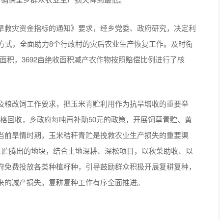
旱救灾资金指标的通知》要求，经乡党委、政府研究，决定利
方式，全面助力8个行政村的灾后农业生产恢复工作。及时衔
成灾面积，3692亩绝收面积减产农作物按照赔偿比例进行了核
及粮改饲工作要求，把玉米青贮利用作为抗旱增收的重要举
价格回收，乡政府每吨再补助50元的政策，开展饲草青贮、黄
当前旱情时期，玉米秸秆青贮是挽救农业生产损失的重要渠
青贮腾出的地块，结合土地深耕、深松项目，以秋菜助收、以
府免费投放各类种植籽种，引导鼓励群众积极开展复耕复种，
来的减产损失。复耕复种工作有序全面推进。