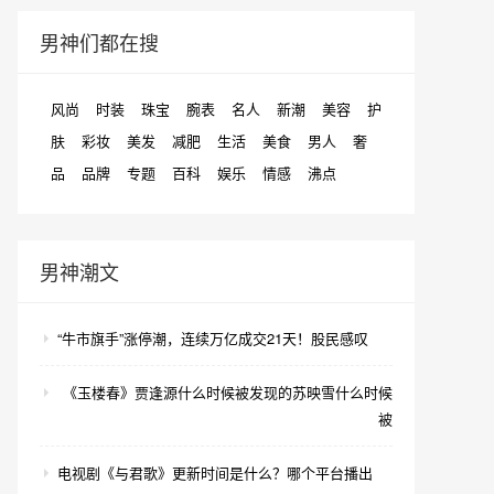
男神们都在搜
风尚
时装
珠宝
腕表
名人
新潮
美容
护
肤
彩妆
美发
减肥
生活
美食
男人
奢
品
品牌
专题
百科
娱乐
情感
沸点
男神潮文
“牛市旗手”涨停潮，连续万亿成交21天！股民感叹
《玉楼春》贾逢源什么时候被发现的苏映雪什么时候
被
电视剧《与君歌》更新时间是什么？哪个平台播出