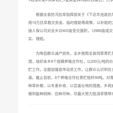
根据全县防汛抗旱指挥部关于《下达华池县抗
用19万抗旱救灾资金、临时救助等政策，以补助的
接人保公司对全乡22403亩受灾面积，12986亩
实、理赔。
为降低群众减产损失，全乡按照全县饲草青贮
措，组织本乡8个规模养殖合作社，以200元/吨的
贮工作。全面加强宣传动员工作，让群众认识到在
道。截止目前，8个养殖合作社青贮秸秆90吨。对
种草补粮、以冬麦补收、以芸盖壮地的措施，乡政
做到能种则种、应种尽种，尽最大努力抵消旱情带