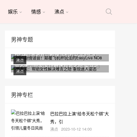
娱乐
情感
沸点
男神专题
RPG剧情语音！颠覆飞机杯玩法的Ea
沸点
壹大夫：帮助女性解决难言之隐 重现迷
沸点
男神专栏
巴拉巴拉上演“给冬天松个绑”大
秀，引
沸点
2023-10-12 14:00