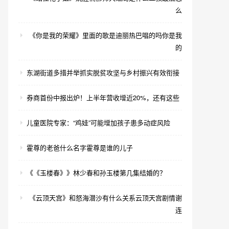
么
《你是我的荣耀》里面的歌是迪丽热巴唱的吗你是我
的
东湖街道多措并举抓实脱贫攻坚与乡村振兴有效衔接
券商首份中报出炉！上半年营收增近20%，还有这些
儿童医院专家：“鸡娃”可能增加孩子患多动症风险
霍尊的老爸什么名字霍尊是谁的儿子
《《玉楼春》》林少春和孙玉楼第几集结婚的？
《云顶天宫》和怒海潜沙有什么关系云顶天宫剧情谢
连