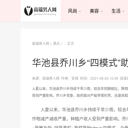
风尚
美容
生活
高端男人网
>
沸点
> -
正文
华池县乔川乡“四模式”
来源：高端男人网 作者：安靖 时间：2021-08-20 10:39 阅读
入夏以来，华池县乔川乡持续干旱少雨，较去年同期相比，降雨
受到严重影响。乔川乡党委、政府面对严峻旱情形势，迅速采取ldqu
入夏以来，华池县乔川乡持续干旱少雨，较去年
作物减产减收严重，种植户收入受到严重影响。乔川
+政策补助+饲草青贮+复耕复种rdquo;四模式