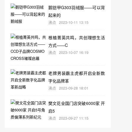
鹅铠甲G303羽绒服——可以背
起来的
沸点
2023-10-11 13:15
根植菁英共鸣，共创理想生活
方式——C
沸点
2023-10-07 16:19
老牌男装霸主虎都开启全新数
字化品牌革
沸点
2023-09-28 18:01
樊文花全国门店突破6000家 开
启5
沸点
2023-09-27 11:15