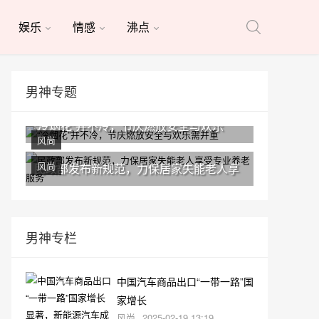
娱乐
情感
沸点
男神专题
“冷烟花”并不冷，节庆燃放安全与欢乐
风尚
风尚
民政部发布新规范，力保居家失能老人享
男神专栏
中国汽车商品出口“一带一路”国
家增长
风尚
2025-02-19 13:19