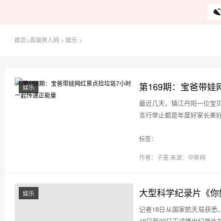
首页
>
高端男人网
>
娱乐
>
第169期：宝爸带娃
娱乐
最近几天，镇江丹阳一位宝贝
言行举止都是年度好家长美好
标签：
作者：子墨
来源：中新网
大型科学纪录片《你
娱乐
记者18日从国家航天局获
18日至22日正式播出纪录片共